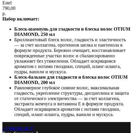
Estel
790,00
р.
Набор включает:
Блеск-шампунь для гладкости и блеска волос OTIUM
DIAMOND, 250 мл
Бриллиантовый блеск волос, гладкость и эластичность
— за счет коллагена, протеинов шелка и пантенола в
формуле продукта. Бережно очищает, восстанавливает
поврежденные участки волос и сбалансированно
увлажняет без утяжеления. Обладает искрящимся
ароматом с нотами гвоздики, специй, иланг-иланга,
пудры, ванили и мускуса.
Блеск-бальзам для гладкости и блеска волос OTIUM
DIAMOND, 200 мл
Равномерное глубокое сияние волос, максимальная
гладкость, укрепление структуры, дисциплина и защита
от статического электричества — за счет коллагена,
экстракта жемчуга и витамина Е в формуле продукта.
Обладает искрящимся ароматом с нотами гвоздики,
специй, иланг-иланга, пудры, ванили и мускуса.
+ 7 950 922 38 77