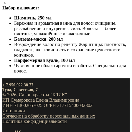
р.
Набор включает:
Шампунь, 250 мл
Бережная и ароматная ванна для волос: очищение,
расслабление и внутренняя сила. Волосы — более
плотные, увлажнённые и эластичные.
Бальзам-маска, 200 мл
Возрождение волос по рецепту Жар-птицы: плотность,
гладкость, шелковистость и сохранение целостности
кончиков.
Парфюмерная вуаль, 100 мл
Чувственное облако аромата и заботы. Специально для
волос.
+ 7 950 922 38 77
Тула, Советская, 7
© 2026, Салон красоты "БЛИК"
ИП Сумарокова Елена Владимировна
ИНН 713002657025 ОГРН 317715400032802
Источники
Согласие на обработку персональных данных
Политика конфиденциальности