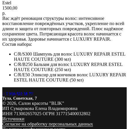
Estel
1500,00
р.
Вас ждёт реновация структуры волос: интенсивное
восстановление повреждённых участков, укрепление по всей
длине и защита от повторных повреждений. Плюс надёжное
сохранение цвета. Потрясающая красота волос начинается с
их здоровья. Здоровье начинается с LUXURY REPAIR.
Состав набора:
C/R/S300 Шампунь для волос LUXURY REPAIR ESTEL
HAUTE COUTURE (300 мл)
C/R/B250 Бальзам для волос LUXURY REPAIR ESTEL
HAUTE COUTURE (250 мл)
C/R/E50 Эликсир для кончиков волос LUXURY REPAIR
ESTEL HAUTE COUTURE (50 мл)
+ 7 950 922 38 77
Тула, Советская, 7
© 2026, Салон красоты "BLIK"
ИП Сумарокова Елена Владимировна
ИНН 713002657025 ОГРН 317715400032802
Источники
Согласие на обработку персональных данных