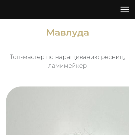
Мавлуда
Топ-мастер по наращиванию ресниц,
ламимейкер