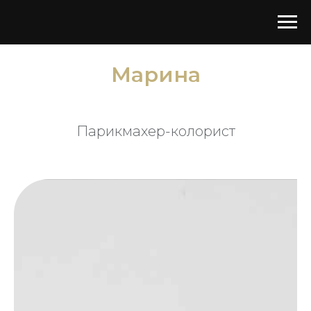
Марина
Парикмахер-колорист